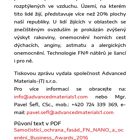
rozptýlených ve vzduchu. Území, na kterém
tito lidé žijí, představuje více než 20% plochy
naší republiky. U lidí žijících v oblastech se
znečištěným ovzduším je prokázán zvýšený
výskyt rakoviny, onemocnění horních cest
dýchacích, anginy, astmatu a alergických
onemocnění. Technologie FN® nátěrů je šancí
i pro ně.
Tiskovou zprávu vydala společnost Advanced
Materials-JTJ s.r.o.
Pro více informací se obracejte na:
info@advancedmaterials1.com
nebo Mgr.
Pavel Šefl, CSc., mob.: +420 724 339 369, e-
mail:
pavel.sefl@advancedmaterials1.com
Půvoní text v PDF
Samočistící_ochrana_fasád_FN_NANO_a_oc
enění_Business_Awards_2016