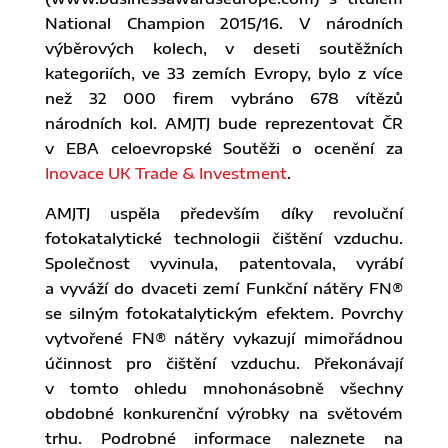
National Champion 2015/16. V národních
výběrových kolech, v deseti soutěžních
kategoriích, ve 33 zemích Evropy, bylo z více
než 32 000 firem vybráno 678 vítězů
národních kol. AMJTJ bude reprezentovat ČR
v EBA celoevropské Soutěži o ocenění za
Inovace UK Trade & Investment
.
AMJTJ uspěla především díky revoluční
fotokatalytické technologii čištění vzduchu.
Společnost vyvinula, patentovala, vyrábí
a vyváží do dvaceti zemí Funkční nátěry FN®
se silným fotokatalytickým efektem. Povrchy
vytvořené FN® nátěry vykazují mimořádnou
účinnost pro čištění vzduchu. Překonávají
v tomto ohledu mnohonásobně všechny
obdobné konkurenční výrobky na světovém
trhu. Podrobné informace naleznete na