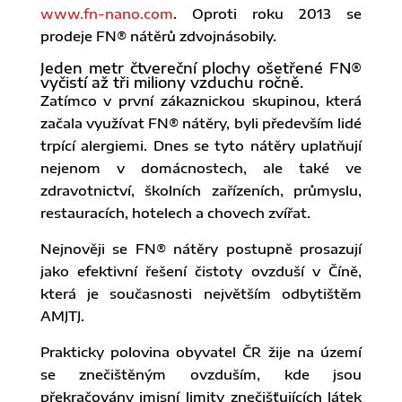
www.fn-nano.com
. Oproti roku 2013 se
prodeje FN® nátěrů zdvojnásobily.
Jeden metr čtvereční plochy ošetřené FN®
vyčistí až tři miliony vzduchu ročně.
Zatímco v první zákaznickou skupinou, která
začala využívat FN® nátěry, byli především lidé
trpící alergiemi. Dnes se tyto nátěry uplatňují
nejenom v domácnostech, ale také ve
zdravotnictví, školních zařízeních, průmyslu,
restauracích, hotelech a chovech zvířat.
Nejnověji se FN® nátěry postupně prosazují
jako efektivní řešení čistoty ovzduší v Číně,
která je současnosti největším odbytištěm
AMJTJ.
Prakticky polovina obyvatel ČR žije na území
se znečištěným ovzduším, kde jsou
překračovány imisní limity znečišťujících látek